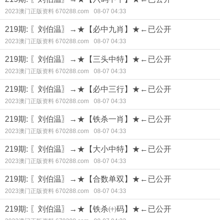
2023澳门正版资料 670288.com
08-07 04:33
219期: 〖刘伯温〗→★【必中九肖】★←已公开
2023澳门正版资料 670288.com
08-07 04:33
219期: 〖刘伯温〗→★【三头中特】★←已公开
2023澳门正版资料 670288.com
08-07 04:33
219期: 〖刘伯温〗→★【必中三行】★←已公开
2023澳门正版资料 670288.com
08-07 04:33
219期: 〖刘伯温〗→★【铁杀一肖】★←已公开
2023澳门正版资料 670288.com
08-07 04:33
219期: 〖刘伯温〗→★【大小中特】★←已公开
2023澳门正版资料 670288.com
08-07 04:33
219期: 〖刘伯温〗→★【合数单双】★←已公开
2023澳门正版资料 670288.com
08-07 04:33
219期: 〖刘伯温〗→★【铁杀㈩码】★←已公开